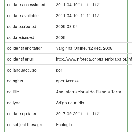
dc.date.accessioned
2011-04-10T11:11:11Z
dc.date.available
2011-04-10T11:11:11Z
dc.date.created
2009-03-04
dc.date.issued
2008
dc.identifier.citation
Varginha Online, 12 dez. 2008.
dc.identifier.uri
http://www.infoteca.cnptia.embrapa.br/i
dc.language.iso
por
dc.rights
openAccess
dc.title
Ano Internacional do Planeta Terra.
dc.type
Artigo na mídia
dc.date.updated
2017-09-20T11:11:11Z
dc.subject.thesagro
Ecologia