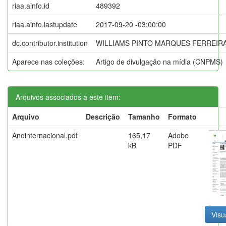
riaa.ainfo.id
489392
riaa.ainfo.lastupdate
2017-09-20 -03:00:00
dc.contributor.institution
WILLIAMS PINTO MARQUES FERREIRA
Aparece nas coleções:
Artigo de divulgação na mídia (CNPMS)
Arquivos associados a este item:
Arquivo
Descrição
Tamanho
Formato
Anointernacional.pdf
165,17
Adobe
kB
PDF
Visu