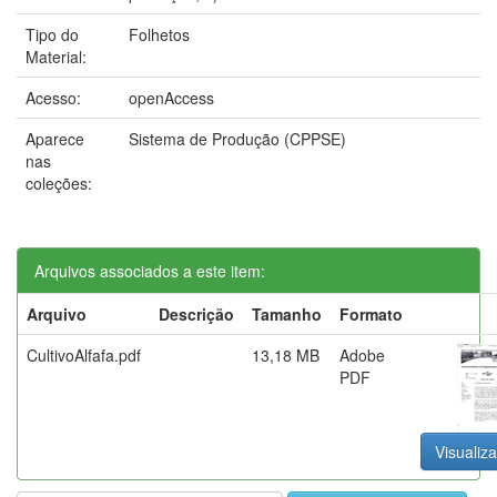
Tipo do
Folhetos
Material:
Acesso:
openAccess
Aparece
Sistema de Produção (CPPSE)
nas
coleções:
Arquivos associados a este item:
Arquivo
Descrição
Tamanho
Formato
CultivoAlfafa.pdf
13,18 MB
Adobe
PDF
Visualiza