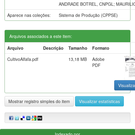
ANDRADE BOTREL, CNPGL; MAURILIO
Aparece nas coleções:
Sistema de Produção (CPPSE)
Arquivos associados a este item:
Arquivo
Descrição
Tamanho
Formato
CultivoAlfafa.pdf
13,18 MB
Adobe
PDF
Visualiza
Mostrar registro simples do item
Visualizar estatísticas
Indexado por