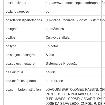
dc.identifier.uri
http://www.infoteca.cnptia.embrapa.br/
dc.language.iso
por
dc.relation.ispartofseries
(Embrapa Pecuária Sudeste. Sistema de
dc.rights
openAccess
dc.title
Cultivo de alfafa.
dc.type
Folhetos
dc.subject.thesagro
Alfafa
dc.subject.thesagro
Sistema de Produção
riaa.ainfo.id
44866
riaa.ainfo.lastupdate
2022-06-28
dc.contributor.institution
JOAQUIM BARTOLOMEU RASSINI, CP
PACHECO DE A PRIMAVESI, CPPSE; 
R PRIMAVESI, CPPSE; OSCAR TUPY,
JOSE DA SILVA LEDO, CNPGL; R. DE 