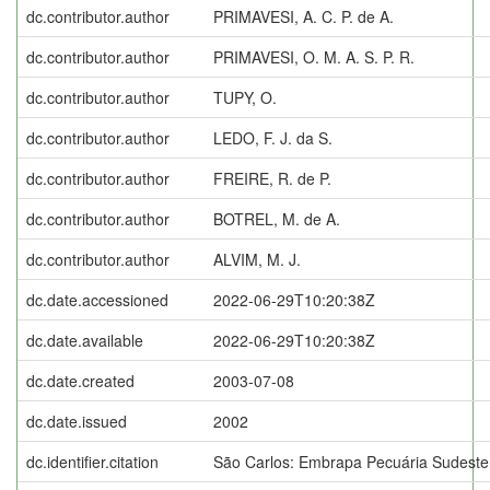
dc.contributor.author
PRIMAVESI, A. C. P. de A.
dc.contributor.author
PRIMAVESI, O. M. A. S. P. R.
dc.contributor.author
TUPY, O.
dc.contributor.author
LEDO, F. J. da S.
dc.contributor.author
FREIRE, R. de P.
dc.contributor.author
BOTREL, M. de A.
dc.contributor.author
ALVIM, M. J.
dc.date.accessioned
2022-06-29T10:20:38Z
dc.date.available
2022-06-29T10:20:38Z
dc.date.created
2003-07-08
dc.date.issued
2002
dc.identifier.citation
São Carlos: Embrapa Pecuária Sudeste