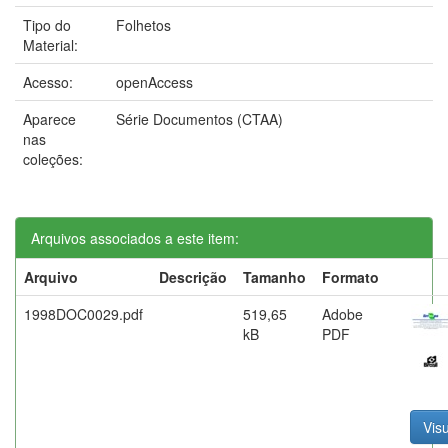
Tipo do
Folhetos
Material:
Acesso:
openAccess
Aparece
Série Documentos (CTAA)
nas
coleções:
Arquivos associados a este item:
Arquivo
Descrição
Tamanho
Formato
1998DOC0029.pdf
519,65
Adobe
kB
PDF
Visu