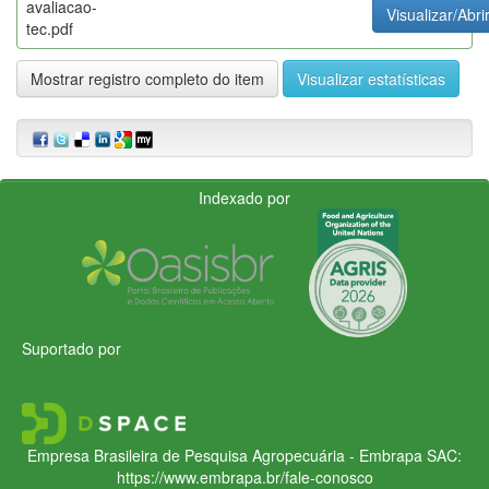
avaliacao-
Visualizar/Abri
tec.pdf
Mostrar registro completo do item
Visualizar estatísticas
Indexado por
Suportado por
Empresa Brasileira de Pesquisa Agropecuária - Embrapa
SAC:
https://www.embrapa.br/fale-conosco