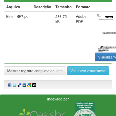
Arquivo
Descrição
Tamanho
Formato
BelemBP7.pdf
286,72
Adobe
kB
PDF
Visualizar/
Mostrar registro completo do item
Visualizar estatísticas
Indexado por