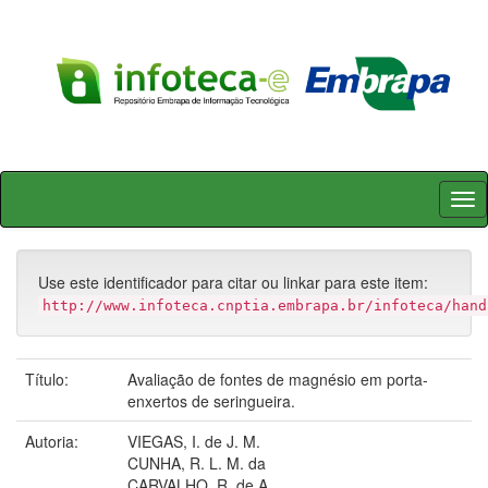
Skip
navigation
Use este identificador para citar ou linkar para este item:
http://www.infoteca.cnptia.embrapa.br/infoteca/hand
Título:
Avaliação de fontes de magnésio em porta-
enxertos de seringueira.
Autoria:
VIEGAS, I. de J. M.
CUNHA, R. L. M. da
CARVALHO, R. de A.