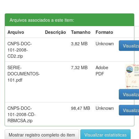
Arquivos associados a este item:
Arquivo
Descrição
Tamanho
Formato
CNPS-DOC-
3,82 MB
Unknown
Visualiz
101-2008-
CD2.zip
SERIE-
7,32 MB
Adobe
DOCUMENTOS-
PDF
101.pdf
Visualiz
CNPS-DOC-
98,47 MB
Unknown
Visualiz
101-2008-CD-
RBMCSA.zip
Mostrar registro completo do item
Visualizar estatísticas