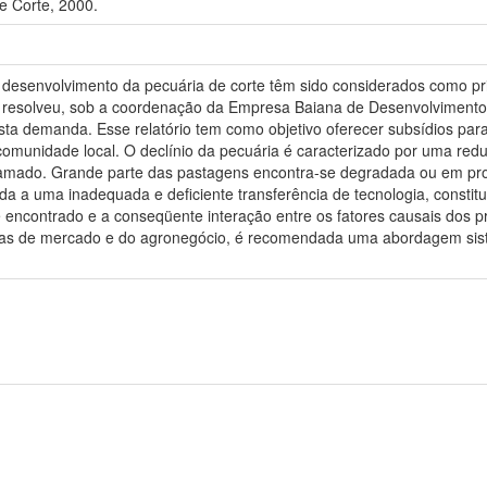
 Corte, 2000.
o desenvolvimento da pecuária de corte têm sido considerados como prio
 resolveu, sob a coordenação da Empresa Baiana de Desenvolvimento Ag
a demanda. Esse relatório tem como objetivo oferecer subsídios para
omunidade local. O declínio da pecuária é caracterizado por uma redu
amado. Grande parte das pastagens encontra-se degradada ou em proc
a a uma inadequada e deficiente transferência de tecnologia, constitue
encontrado e a conseqüente interação entre os fatores causais dos 
as de mercado e do agronegócio, é recomendada uma abordagem sist