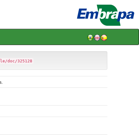
le/doc/325128
a.