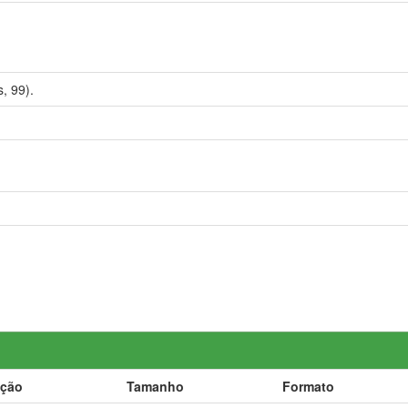
, 99).
ição
Tamanho
Formato