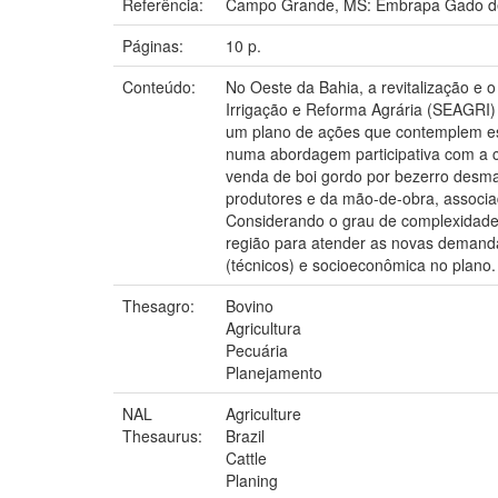
Referência:
Campo Grande, MS: Embrapa Gado de
Páginas:
10 p.
Conteúdo:
No Oeste da Bahia, a revitalização e 
Irrigação e Reforma Agrária (SEAGRI)
um plano de ações que contemplem est
numa abordagem participativa com a c
venda de boi gordo por bezerro desm
produtores e da mão-de-obra, associad
Considerando o grau de complexidade 
região para atender as novas demand
(técnicos) e socioeconômica no plano.
Thesagro:
Bovino
Agricultura
Pecuária
Planejamento
NAL
Agriculture
Thesaurus:
Brazil
Cattle
Planing