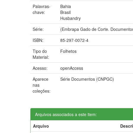
Palavras-
Bahia
chave:
Brasil
Husbandry
Série:
(Embrapa Gado de Corte. Documentos
ISBN:
85-297-0072-4
Tipo do
Folhetos
Material:
Acesso:
openAccess
Aparece
Série Documentos (CNPGC)
nas
coleções:
Arquivos associados a este item:
Arquivo
Descr