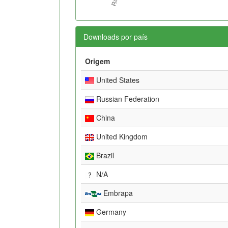
Downloads por país
Origem
United States
Russian Federation
China
United Kingdom
Brazil
N/A
Embrapa
Germany