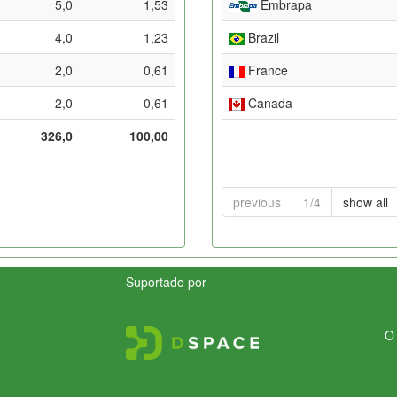
5,0
1,53
Embrapa
4,0
1,23
Brazil
2,0
0,61
France
2,0
0,61
Canada
326,0
100,00
previous
1/4
show all
Suportado por
O 