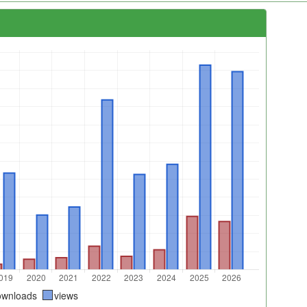
ownloads
views