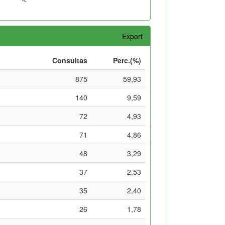
Export
Consultas
Perc.(%)
875
59,93
140
9,59
72
4,93
71
4,86
48
3,29
37
2,53
35
2,40
26
1,78