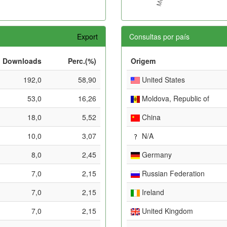
Export
Consultas por país
Downloads
Perc.(%)
Origem
192,0
58,90
United States
53,0
16,26
Moldova, Republic of
18,0
5,52
China
10,0
3,07
N/A
8,0
2,45
Germany
7,0
2,15
Russian Federation
7,0
2,15
Ireland
7,0
2,15
United Kingdom