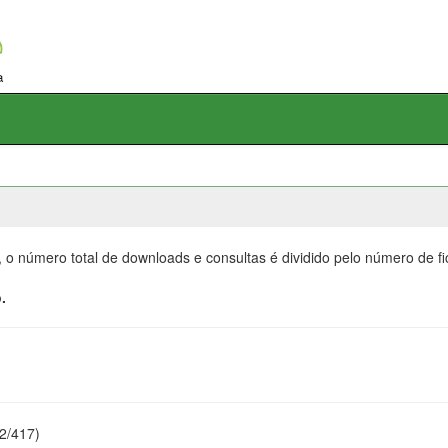
, o número total de downloads e consultas é dividido pelo número de f
.
22/417)