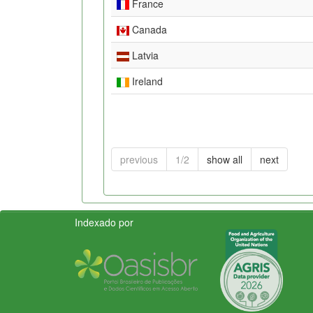
France
Canada
Latvia
Ireland
previous
1/2
show all
next
Indexado por