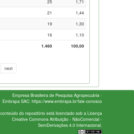
25
1,71
21
1,44
19
1,30
16
1,10
1.460
100,00
next
Empresa Brasileira de Pesquisa Agropecuária -
Embrapa
SAC:
https://www.embrapa.br/fale-conosco
conteúdo do repositório está licenciado sob a Licença
Creative Commons
Atribuição - NãoComercial -
SemDerivações 4.0 Internacional.