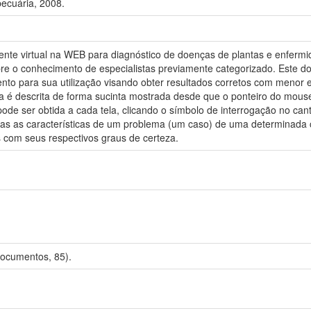
ecuária, 2008.
ente virtual na WEB para diagnóstico de doenças de plantas e enfermi
obre o conhecimento de especialistas previamente categorizado. Este d
nto para sua utilização visando obter resultados corretos com menor 
ma é descrita de forma sucinta mostrada desde que o ponteiro do mous
pode ser obtida a cada tela, clicando o símbolo de interrogação no can
das as características de um problema (um caso) de uma determinada c
 com seus respectivos graus de certeza.
Documentos, 85).