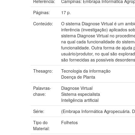
Referência:
Campinas: Embrapa Informática Agrop
Páginas:
17 p.
Conteúdo:
O sistema Diagnose Virtual é um ambi
inferência (investigação) aplicados s
sistema Diagnose Virtual no procedime
na qual cada funcionalidade do siste
funcionalidade. Outra forma de ajuda 
usuário/produtor, no qual são explora
são fornecidas as possíveis desordens
Thesagro:
Tecnologia da informação
Doença de Planta
Palavras-
Diagnose Virtual
chave:
Sistema especialista
Inteligência artificial
Série:
(Embrapa Informática Agropecuária. 
Tipo do
Folhetos
Material: