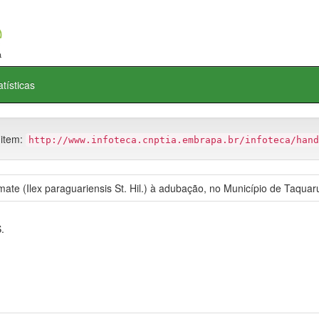
atísticas
 item:
http://www.infoteca.cnptia.embrapa.br/infoteca/hand
ate (Ilex paraguariensis St. Hil.) à adubação, no Município de Taquar
.