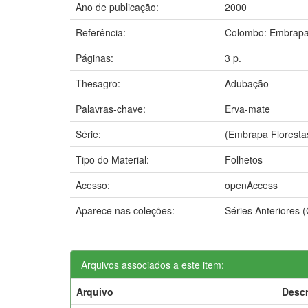
Ano de publicação:
2000
Referência:
Colombo: Embrapa 
Páginas:
3 p.
Thesagro:
Adubação
Palavras-chave:
Erva-mate
Série:
(Embrapa Floresta
Tipo do Material:
Folhetos
Acesso:
openAccess
Aparece nas coleções:
Séries Anteriores 
Arquivos associados a este item:
Arquivo
Descr