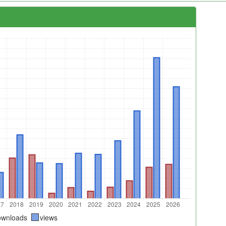
ownloads
views