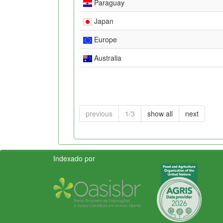
Paraguay
Japan
Europe
Australia
previous
1/3
show all
next
Indexado por