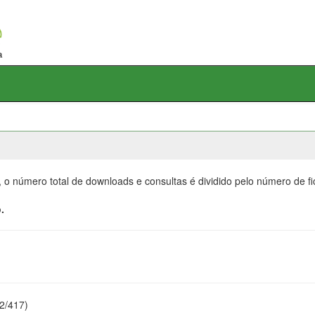
, o número total de downloads e consultas é dividido pelo número de f
.
22/417)