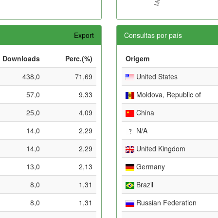
Export
Consultas por país
Downloads
Perc.(%)
Origem
438,0
71,69
United States
57,0
9,33
Moldova, Republic of
25,0
4,09
China
14,0
2,29
N/A
14,0
2,29
United Kingdom
13,0
2,13
Germany
8,0
1,31
Brazil
8,0
1,31
Russian Federation