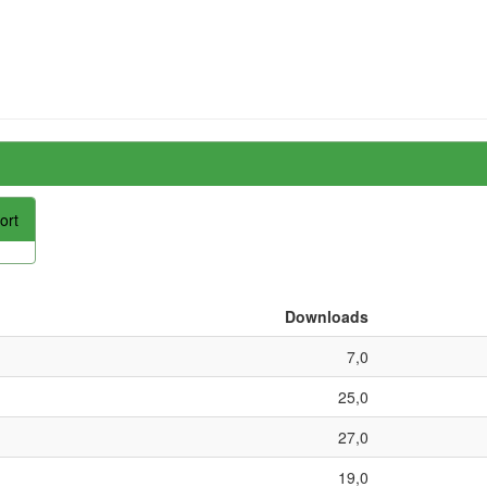
ort
Downloads
7,0
25,0
27,0
19,0