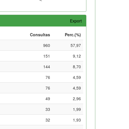
Export
Consultas
Perc.(%)
960
57,97
151
9,12
144
8,70
76
4,59
76
4,59
49
2,96
33
1,99
32
1,93