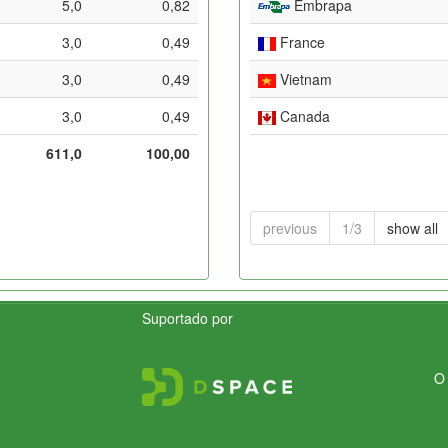
5,0
0,82
Embrapa
3,0
0,49
France
3,0
0,49
Vietnam
3,0
0,49
Canada
611,0
100,00
previous
1/3
show all
Suportado por
O 