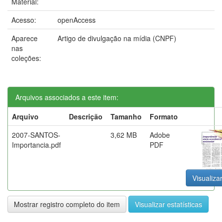
Material:
Acesso:
openAccess
Aparece
Artigo de divulgação na mídia (CNPF)
nas
coleções:
Arquivos associados a este item:
Arquivo
Descrição
Tamanho
Formato
2007-SANTOS-
3,62 MB
Adobe
Importancia.pdf
PDF
Visualizar
Mostrar registro completo do item
Visualizar estatísticas