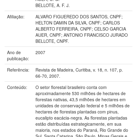
BELLOTE, A. F. J.
Afiliação:
ALVARO FIGUEREDO DOS SANTOS, CNPF;
HELTON DAMIN DA SILVA, CNPF; CARLOS
ALBERTO FERREIRA, CNPF; CELSO GARCIA
AUER, CNPF; ANTONIO FRANCISCO JURADO
BELLOTE, CNPF.
Ano de
2007
publicação:
Referência:
Revista de Madeira, Curitiba, v. 18, n. 107, p.
66-70, 2007.
Conteúdo:
O setor florestal brasileiro conta com
aproximadamente 530 milhões de hectares de
florestas nativas, 43,5 milhões de hectares em
unidades de conservação federal e 5 milhões de
hectares de florestas plantadas com pinus,
eucalipto eacácia-negra. As florestas plantadas
estão distribuídas estrategicamente, em sua
maioria, nos estados do Paraná, Rio Grande do
Sul, Santa Catarina, São Paulo, Minas Gerais e