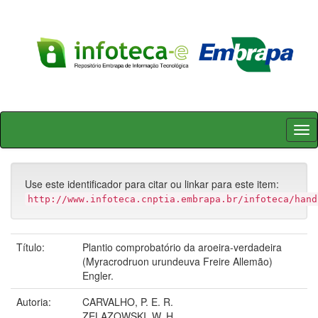
Skip
navigation
Use este identificador para citar ou linkar para este item:
http://www.infoteca.cnptia.embrapa.br/infoteca/hand
Título:
Plantio comprobatório da aroeira-verdadeira
(Myracrodruon urundeuva Freire Allemão)
Engler.
Autoria:
CARVALHO, P. E. R.
ZELAZOWSKI, W. H.