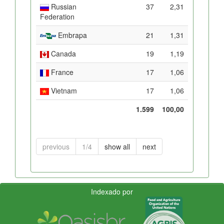
Russian
37
2,31
Federation
Embrapa
21
1,31
Canada
19
1,19
France
17
1,06
Vietnam
17
1,06
1.599
100,00
previous
1/4
show all
next
Indexado por