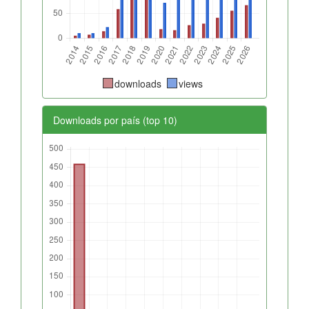
downloads
views
Downloads por país (top 10)