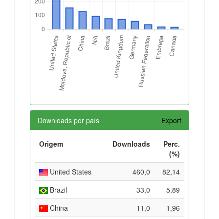
Downloads por país
Export
Origem
Downloads
Perc.
(%)
United States
460,0
82,14
Brazil
33,0
5,89
China
11,0
1,96