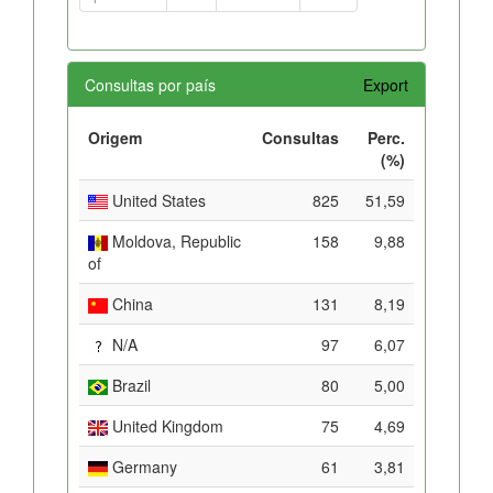
Consultas por país
Export
Origem
Consultas
Perc.
(%)
United States
825
51,59
Moldova, Republic
158
9,88
of
China
131
8,19
N/A
97
6,07
Brazil
80
5,00
United Kingdom
75
4,69
Germany
61
3,81