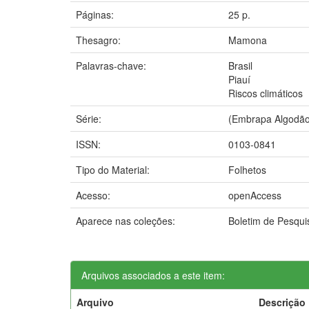
Páginas:
25 p.
Thesagro:
Mamona
Palavras-chave:
Brasil
Piauí
Riscos climáticos
Série:
(Embrapa Algodão.
ISSN:
0103-0841
Tipo do Material:
Folhetos
Acesso:
openAccess
Aparece nas coleções:
Boletim de Pesqu
Arquivos associados a este item:
Arquivo
Descrição