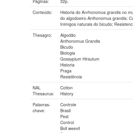
Páginas:
32p.
Conteúdo:
Historia do Anrhonomus grandis no mun
do algodoeiro-Anthonomus grandis; Con
Inimigos naturais do bicudo; Resistenc
Thesagro:
Algodão
Anthonomus Grandis
Bicudo
Biologia
Gossypium Hirsutum
Historia
Praga
Resistência
NAL
Cotton
Thesaurus:
History
Palavras-
Controle
chave:
Brasil
Pest
Control
Boll weevil