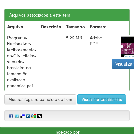
Arquivos associados a este item:
Arquivo
Descrição
Tamanho
Formato
Programa-
5,22 MB
Adobe
Nacional-de-
PDF
Melhoramento-
do-Gir-Leiteiro-
sumario-
Visualizar
brasileiro-de-
femeas-8a-
avaliacao-
genomica.pdf
Mostrar registro completo do item
Visualizar estatísticas
Indexado por