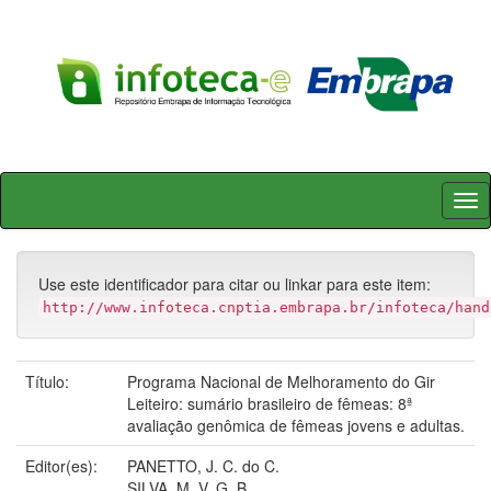
Skip
navigation
Use este identificador para citar ou linkar para este item:
http://www.infoteca.cnptia.embrapa.br/infoteca/hand
Título:
Programa Nacional de Melhoramento do Gir
Leiteiro: sumário brasileiro de fêmeas: 8ª
avaliação genômica de fêmeas jovens e adultas.
Editor(es):
PANETTO, J. C. do C.
SILVA, M. V. G. B.