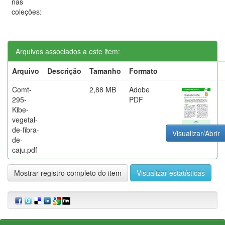
nas
coleções:
Arquivos associados a este item:
Arquivo
Descrição
Tamanho
Formato
Comt-
2,88 MB
Adobe
295-
PDF
Kibe-
vegetal-
de-fibra-
Visualizar/Abrir
de-
caju.pdf
Mostrar registro completo do item
Visualizar estatísticas