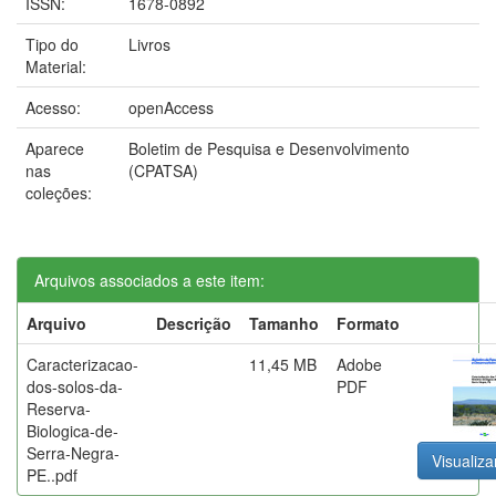
ISSN:
1678-0892
Tipo do
Livros
Material:
Acesso:
openAccess
Aparece
Boletim de Pesquisa e Desenvolvimento
nas
(CPATSA)
coleções:
Arquivos associados a este item:
Arquivo
Descrição
Tamanho
Formato
Caracterizacao-
11,45 MB
Adobe
dos-solos-da-
PDF
Reserva-
Biologica-de-
Serra-Negra-
Visualiza
PE..pdf