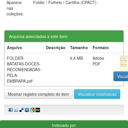
Aparece
Folder / Folheto / Cartilha (CPACT)
nas
coleções:
Arquivos associados a este item:
Arquivo
Descrição
Tamanho
Formato
FOLDER-
6,8 MB
Adobe
BATATAS-DOCES-
PDF
RECOMENDADAS-
PELA-
Visual
EMBRAPA.pdf
Mostrar registro completo do item
Visualizar estatísticas
Indexado por