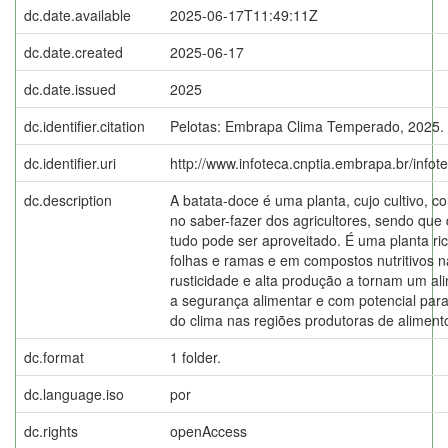
dc.date.available
2025-06-17T11:49:11Z
dc.date.created
2025-06-17
dc.date.issued
2025
dc.identifier.citation
Pelotas: Embrapa Clima Temperado, 2025.
dc.identifier.uri
http://www.infoteca.cnptia.embrapa.br/info
dc.description
A batata-doce é uma planta, cujo cultivo, c
no saber-fazer dos agricultores, sendo que
tudo pode ser aproveitado. É uma planta ri
folhas e ramas e em compostos nutritivos n
rusticidade e alta produção a tornam um al
a segurança alimentar e com potencial par
do clima nas regiões produtoras de aliment
dc.format
1 folder.
dc.language.iso
por
dc.rights
openAccess