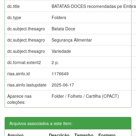
dc.title
BATATAS-DOCES recomendadas pe Embra
dc.type
Folders
dc.subject.thesagro
Batata Doce
dc.subject.thesagro
Segurança Alimentar
dc.subject.thesagro
Variedade
dc.format.extent2
2 p.
riaa.ainfo.id
1176649
riaa.ainfo.lastupdate
2025-06-17
Aparece nas
Folder / Folheto / Cartilha (CPACT)
coleções:
Arquivos associados a este item:
Arquivo
Descrição
Tamanho
Formato