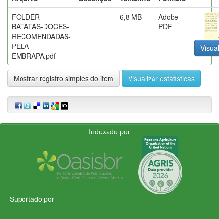
FOLDER-
6,8 MB
Adobe
BATATAS-DOCES-
PDF
RECOMENDADAS-
PELA-
Visual
EMBRAPA.pdf
Mostrar registro simples do item
Visualizar estatísticas
Indexado por
Suportado por