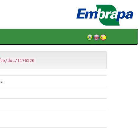
le/doc/1176526
s.