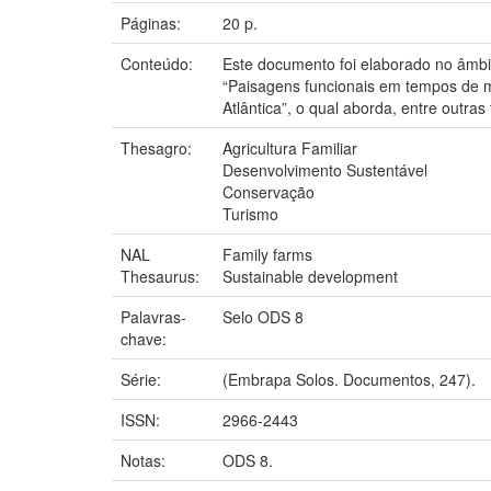
Páginas:
20 p.
Conteúdo:
Este documento foi elaborado no âmbit
“Paisagens funcionais em tempos de m
Atlântica”, o qual aborda, entre outra
Thesagro:
Agricultura Familiar
Desenvolvimento Sustentável
Conservação
Turismo
NAL
Family farms
Thesaurus:
Sustainable development
Palavras-
Selo ODS 8
chave:
Série:
(Embrapa Solos. Documentos, 247).
ISSN:
2966-2443
Notas:
ODS 8.