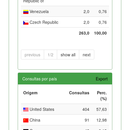
Republic of
Venezuela
2,0
0,76
Czech Republic
2,0
0,76
263,0
100,00
previous
1/2
show all
next
Consultas por país
Export
Origem
Consultas
Perc.
(%)
United States
404
57,63
China
91
12,98