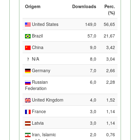
Origem
Downloads
Perc.
(%)
United States
149,0
56,65
Brazil
57,0
21,67
China
9,0
3,42
N/A
8,0
3,04
Germany
7,0
2,66
Russian
6,0
2,28
Federation
United Kingdom
4,0
1,52
France
3,0
1,14
Latvia
3,0
1,14
Iran, Islamic
2,0
0,76