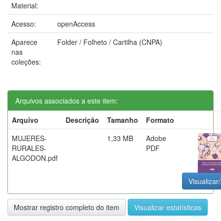
Material:
Acesso:
openAccess
Aparece
Folder / Folheto / Cartilha (CNPA)
nas
coleções:
Arquivos associados a este item:
Arquivo
Descrição
Tamanho
Formato
MUJERES-
1,33 MB
Adobe
RURALES-
PDF
ALGODON.pdf
Visualizar/
Mostrar registro completo do item
Visualizar estatísticas