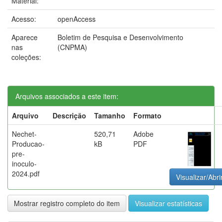
Material:
Acesso:
openAccess
Aparece
Boletim de Pesquisa e Desenvolvimento
nas
(CNPMA)
coleções:
Arquivos associados a este item:
Arquivo
Descrição
Tamanho
Formato
Nechet-
520,71
Adobe
Producao-
kB
PDF
pre-
inoculo-
2024.pdf
Visualizar/Abri
Mostrar registro completo do item
Visualizar estatísticas