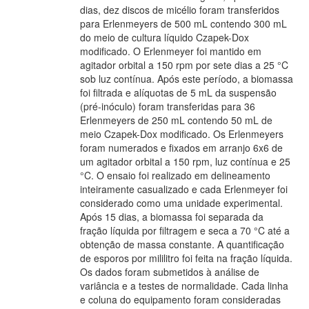
dias, dez discos de micélio foram transferidos
para Erlenmeyers de 500 mL contendo 300 mL
do meio de cultura líquido Czapek-Dox
modificado. O Erlenmeyer foi mantido em
agitador orbital a 150 rpm por sete dias a 25 °C
sob luz contínua. Após este período, a biomassa
foi filtrada e alíquotas de 5 mL da suspensão
(pré-inóculo) foram transferidas para 36
Erlenmeyers de 250 mL contendo 50 mL de
meio Czapek-Dox modificado. Os Erlenmeyers
foram numerados e fixados em arranjo 6x6 de
um agitador orbital a 150 rpm, luz contínua e 25
°C. O ensaio foi realizado em delineamento
inteiramente casualizado e cada Erlenmeyer foi
considerado como uma unidade experimental.
Após 15 dias, a biomassa foi separada da
fração líquida por filtragem e seca a 70 °C até a
obtenção de massa constante. A quantificação
de esporos por mililitro foi feita na fração líquida.
Os dados foram submetidos à análise de
variância e a testes de normalidade. Cada linha
e coluna do equipamento foram consideradas