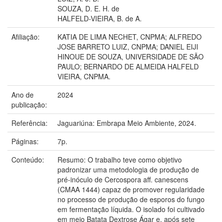
SOUZA, D. E. H. de
HALFELD-VIEIRA, B. de A.
Afiliação:
KATIA DE LIMA NECHET, CNPMA; ALFREDO
JOSE BARRETO LUIZ, CNPMA; DANIEL EIJI
HINOUE DE SOUZA, UNIVERSIDADE DE SÃO
PAULO; BERNARDO DE ALMEIDA HALFELD
VIEIRA, CNPMA.
Ano de
2024
publicação:
Referência:
Jaguariúna: Embrapa Meio Ambiente, 2024.
Páginas:
7p.
Conteúdo:
Resumo: O trabalho teve como objetivo
padronizar uma metodologia de produção de
pré-inóculo de Cercospora aff. canescens
(CMAA 1444) capaz de promover regularidade
no processo de produção de esporos do fungo
em fermentação líquida. O isolado foi cultivado
em meio Batata Dextrose Ágar e, após sete