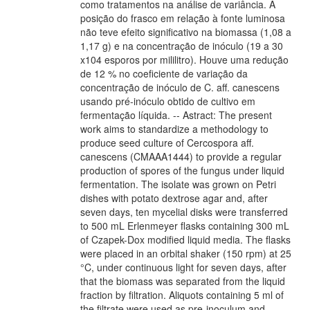
como tratamentos na análise de variância. A
posição do frasco em relação à fonte luminosa
não teve efeito significativo na biomassa (1,08 a
1,17 g) e na concentração de inóculo (19 a 30
x104 esporos por mililitro). Houve uma redução
de 12 % no coeficiente de variação da
concentração de inóculo de C. aff. canescens
usando pré-inóculo obtido de cultivo em
fermentação líquida. -- Astract: The present
work aims to standardize a methodology to
produce seed culture of Cercospora aff.
canescens (CMAAA1444) to provide a regular
production of spores of the fungus under liquid
fermentation. The isolate was grown on Petri
dishes with potato dextrose agar and, after
seven days, ten mycelial disks were transferred
to 500 mL Erlenmeyer flasks containing 300 mL
of Czapek-Dox modified liquid media. The flasks
were placed in an orbital shaker (150 rpm) at 25
°C, under continuous light for seven days, after
that the biomass was separated from the liquid
fraction by filtration. Aliquots containing 5 ml of
the filtrate were used as pre-inoculum and