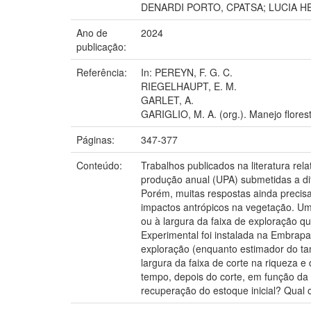
DENARDI PORTO, CPATSA; LUCIA HE
Ano de
2024
publicação:
Referência:
In: PEREYN, F. G. C.
RIEGELHAUPT, E. M.
GARLET, A.
GARIGLIO, M. A. (org.). Manejo flores
Páginas:
347-377
Conteúdo:
Trabalhos publicados na literatura re
produção anual (UPA) submetidas a di
Porém, muitas respostas ainda precis
impactos antrópicos na vegetação. Um
ou à largura da faixa de exploração 
Experimental foi instalada na Embrap
exploração (enquanto estimador do tam
largura da faixa de corte na riqueza 
tempo, depois do corte, em função da 
recuperação do estoque inicial? Qual o