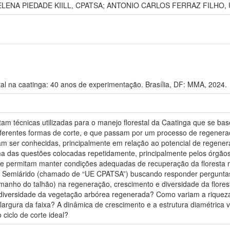
LENA PIEDADE KIILL, CPATSA; ANTONIO CARLOS FERRAZ FILHO, 
tal na caatinga: 40 anos de experimentação. Brasília, DF: MMA, 2024.
latam técnicas utilizadas para o manejo florestal da Caatinga que se 
ferentes formas de corte, e que passam por um processo de regenera
am ser conhecidas, principalmente em relação ao potencial de regener
a das questões colocadas repetidamente, principalmente pelos órgão
que permitam manter condições adequadas de recuperação da floresta 
a Semiárido (chamado de “UE CPATSA”) buscando responder perguntas 
anho do talhão) na regeneração, crescimento e diversidade da florest
e diversidade da vegetação arbórea regenerada? Como variam a riqueza
largura da faixa? A dinâmica de crescimento e a estrutura diamétrica 
 ciclo de corte ideal?