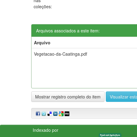
nas
coleções:
Arquivos associados a este item:
Arquivo
Vegetacao-da-Caatinga.pdf
Mostrar registro completo do item
Visualizar esta
Indexado por