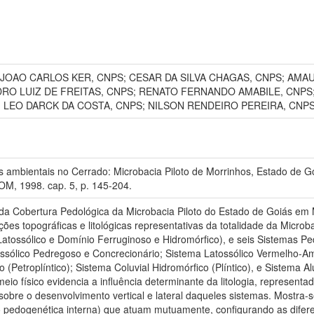
JOAO CARLOS KER, CNPS; CESAR DA SILVA CHAGAS, CNPS; AMA
RO LUIZ DE FREITAS, CNPS; RENATO FERNANDO AMABILE, CNPS
; LEO DARCK DA COSTA, CNPS; NILSON RENDEIRO PEREIRA, CNPS
 ambientais no Cerrado: Microbacia Piloto de Morrinhos, Estado de Goi
M, 1998. cap. 5, p. 145-204.
a da Cobertura Pedológica da Microbacia Piloto do Estado de Goiás em M
ões topográficas e litológicas representativas da totalidade da Microb
atossólico e Domínio Ferruginoso e Hidromórfico), e seis Sistemas Pe
ossólico Pedregoso e Concrecionário; Sistema Latossólico Vermelho-A
Petroplíntico); Sistema Coluvial Hidromórfico (Plíntico), e Sistema Al
io físico evidencia a influência determinante da litologia, representa
a sobre o desenvolvimento vertical e lateral daqueles sistemas. Mostra
ão pedogenética interna) que atuam mutuamente, configurando as difer