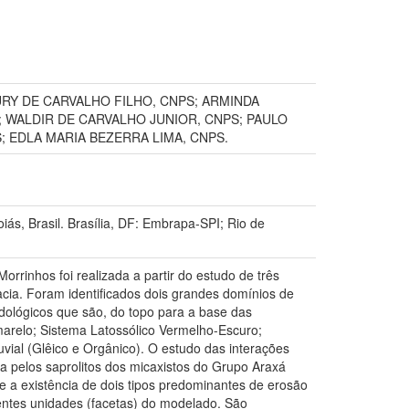
URY DE CARVALHO FILHO, CNPS; ARMINDA
; WALDIR DE CARVALHO JUNIOR, CNPS; PAULO
; EDLA MARIA BEZERRA LIMA, CNPS.
ás, Brasil. Brasília, DF: Embrapa-SPI; Rio de
orrinhos foi realizada a partir do estudo de três
acia. Foram identificados dois grandes domínios de
dológicos que são, do topo para a base das
marelo; Sistema Latossólico Vermelho-Escuro;
uvial (Glêico e Orgânico). O estudo das interações
da pelos saprolitos dos micaxistos do Grupo Araxá
-se a existência de dois tipos predominantes de erosão
entes unidades (facetas) do modelado. São