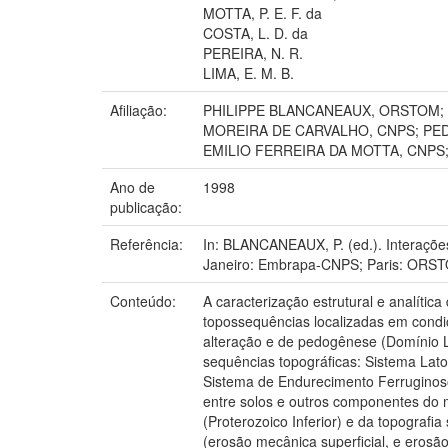
MOTTA, P. E. F. da
COSTA, L. D. da
PEREIRA, N. R.
LIMA, E. M. B.
Afiliação:
PHILIPPE BLANCANEAUX, ORSTOM; 
MOREIRA DE CARVALHO, CNPS; PED
EMILIO FERREIRA DA MOTTA, CNPS
Ano de
1998
publicação:
Referência:
In: BLANCANEAUX, P. (ed.). Interações
Janeiro: Embrapa-CNPS; Paris: ORSTO
Conteúdo:
A caracterização estrutural e analític
topossequências localizadas em condiç
alteração e de pedogênese (Domínio L
sequências topográficas: Sistema Lat
Sistema de Endurecimento Ferruginoso (
entre solos e outros componentes do me
(Proterozoico Inferior) e da topografi
(erosão mecânica superficial, e eros