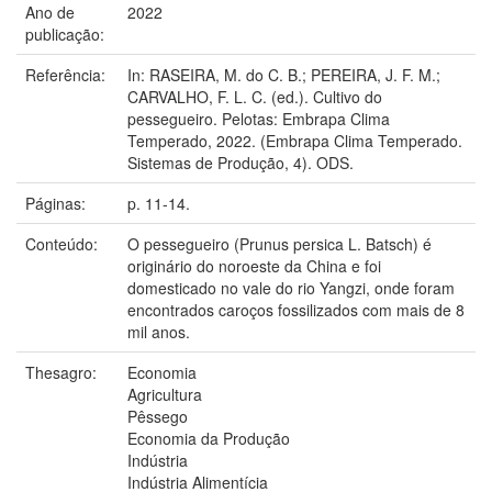
Ano de
2022
publicação:
Referência:
In: RASEIRA, M. do C. B.; PEREIRA, J. F. M.;
CARVALHO, F. L. C. (ed.). Cultivo do
pessegueiro. Pelotas: Embrapa Clima
Temperado, 2022. (Embrapa Clima Temperado.
Sistemas de Produção, 4). ODS.
Páginas:
p. 11-14.
Conteúdo:
O pessegueiro (Prunus persica L. Batsch) é
originário do noroeste da China e foi
domesticado no vale do rio Yangzi, onde foram
encontrados caroços fossilizados com mais de 8
mil anos.
Thesagro:
Economia
Agricultura
Pêssego
Economia da Produção
Indústria
Indústria Alimentícia