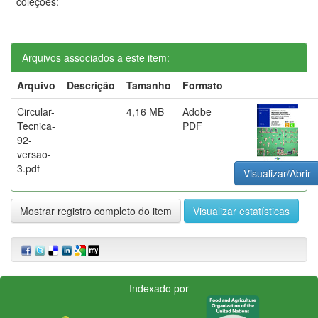
coleções:
Arquivos associados a este item:
Arquivo
Descrição
Tamanho
Formato
Circular-
4,16 MB
Adobe
Tecnica-
PDF
92-
versao-
3.pdf
Visualizar/Abrir
Mostrar registro completo do item
Visualizar estatísticas
Indexado por