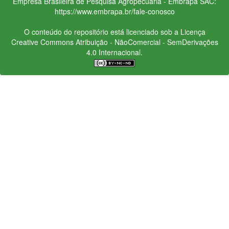
Empresa Brasileira de Pesquisa Agropecuária - Embrapa
SAC:
https://www.embrapa.br/fale-conosco
O conteúdo do repositório está licenciado sob a Licença
Creative Commons
Atribuição - NãoComercial - SemDerivações
4.0 Internacional.