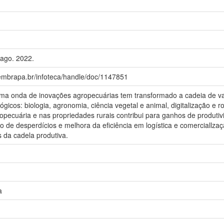
, ago. 2022.
.embrapa.br/infoteca/handle/doc/1147851
ma onda de inovações agropecuárias tem transformado a cadeia de va
gicos: biologia, agronomia, ciência vegetal e animal, digitalização e r
opecuária e nas propriedades rurais contribui para ganhos de produtiv
ão de desperdícios e melhora da eficiência em logística e comerciallza
s da cadela produtiva.
a