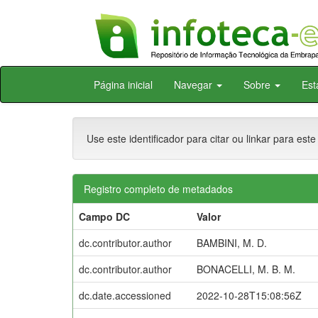
Skip
Página inicial
Navegar
Sobre
Est
navigation
Use este identificador para citar ou linkar para este
Registro completo de metadados
Campo DC
Valor
dc.contributor.author
BAMBINI, M. D.
dc.contributor.author
BONACELLI, M. B. M.
dc.date.accessioned
2022-10-28T15:08:56Z