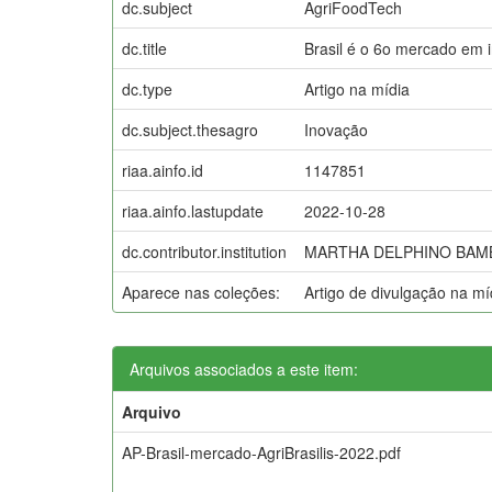
dc.subject
AgriFoodTech
dc.title
Brasil é o 6o mercado em 
dc.type
Artigo na mídia
dc.subject.thesagro
Inovação
riaa.ainfo.id
1147851
riaa.ainfo.lastupdate
2022-10-28
dc.contributor.institution
MARTHA DELPHINO BAMBI
Aparece nas coleções:
Artigo de divulgação na m
Arquivos associados a este item:
Arquivo
AP-Brasil-mercado-AgriBrasilis-2022.pdf