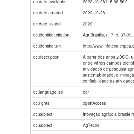
dc.date.available
2022-10-28T15:08:56Z
dc.date.created
2022-10-28
dc.date.issued
2022
dc.identifier.citation
AgriBrasilis, n. 7, p. 37-39
dc.identifier.uri
http://www.infoteca.cnptia
dc.description
A partir dos anos 2OOO. u
entre vários campos tecnoló
atividades de pesquisa agr
sustentabilidade, eliminaç
confiabllldade às atlvidade
dc.language.iso
por
dc.rights
openAccess
dc.subject
Inovação agrícola brasileir
dc.subject
AgTechs