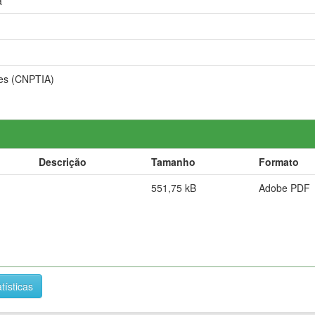
a
ões (CNPTIA)
Descrição
Tamanho
Formato
551,75 kB
Adobe PDF
tísticas