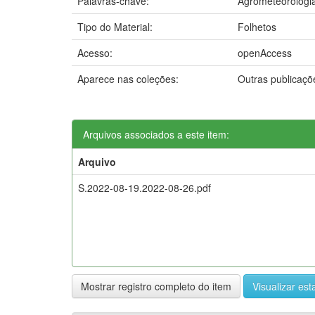
Palavras-chave:
Agrometeorologi
Tipo do Material:
Folhetos
Acesso:
openAccess
Aparece nas coleções:
Outras publicaç
Arquivos associados a este item:
Arquivo
S.2022-08-19.2022-08-26.pdf
Mostrar registro completo do item
Visualizar esta