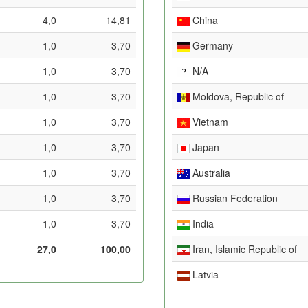
4,0
14,81
China
1,0
3,70
Germany
1,0
3,70
N/A
1,0
3,70
Moldova, Republic of
1,0
3,70
Vietnam
1,0
3,70
Japan
1,0
3,70
Australia
1,0
3,70
Russian Federation
1,0
3,70
India
27,0
100,00
Iran, Islamic Republic of
Latvia