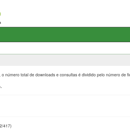
, o número total de downloads e consultas é dividido pelo número de f
.
22/417)