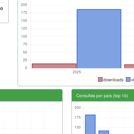
90
downloads
v
Consultas por país (top 10)