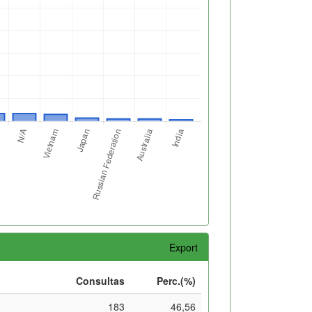
Export
Consultas
Perc.(%)
183
46,56