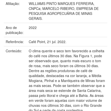
Afiliação:
WILLIAMS PINTO MARQUES FERREIRA,
CNPCa; MARCELO RIBEIRO, EMPRESA DE
PESQUISA AGROPECUÁRIA DE MINAS
GERAIS.
Ano de
2022
publicação:
Referência:
Café Point, 21 jul. 2022.
Conteúdo:
O clima quente e seco tem favorecido a colheita
do café nos últimos 30 dias. Na Figura 1, pode
ser observado que, quanto mais escuro o tom
de rosa, mais seco foram os últimos 30 dias.
Dentre as regiões produtoras de café de
qualidade, destacadas na cor laranja, a Média
Mogiana, Pinhal e a Mantiqueira de Minas foram
as mais secas. Pode-se também observar que a
área mais seca se estende de Santa Catarina,
passa pelo litoral e chega até a Bahia. As áreas
em verde foram aquelas com maior volume de
chuvas nos últimos 30 dias, com o Rio Grande
do Sul e parte da costa nordestina