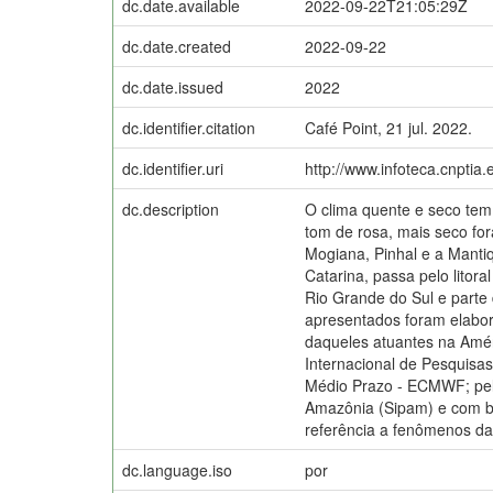
dc.date.available
2022-09-22T21:05:29Z
dc.date.created
2022-09-22
dc.date.issued
2022
dc.identifier.citation
Café Point, 21 jul. 2022.
dc.identifier.uri
http://www.infoteca.cnptia
dc.description
O clima quente e seco tem 
tom de rosa, mais seco for
Mogiana, Pinhal e a Manti
Catarina, passa pelo litor
Rio Grande do Sul e parte
apresentados foram elabora
daqueles atuantes na Améri
Internacional de Pesquisa
Médio Prazo - ECMWF; pelo
Amazônia (Sipam) e com ba
referência a fenômenos da
dc.language.iso
por