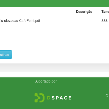
Descrição
Tam
s-elevadas-CafePoint.pdf
338,
ísticas
Suportado por
O 