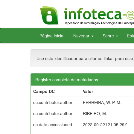
Skip
Página inicial
Navegar
Sobre
Est
navigation
Use este identificador para citar ou linkar para este
Registro completo de metadados
Campo DC
Valor
dc.contributor.author
FERREIRA, W. P. M.
dc.contributor.author
RIBEIRO, M.
dc.date.accessioned
2022-09-22T21:05:29Z