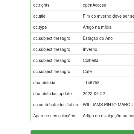
dc.rights
openAccess
dc.title
Fim do inverno deve ser s
dc.type
Artigo na mídia
dc.subject.thesagro
Estação do Ano
dc.subject.thesagro
Inverno
dc.subject.thesagro
Colheita
dc.subject.thesagro
Café
riaa.ainfo.id
1146758
riaa.ainfo.lastupdate
2022-09-22
dc.contributor.institution
WILLIAMS PINTO MARQU
Aparece nas coleções:
Artigo de divulgação na m