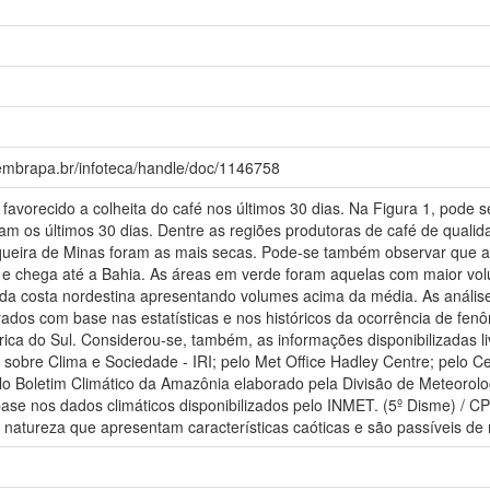
.embrapa.br/infoteca/handle/doc/1146758
favorecido a colheita do café nos últimos 30 dias. Na Figura 1, pode 
am os últimos 30 dias. Dentre as regiões produtoras de café de qualid
queira de Minas foram as mais secas. Pode-se também observar que a
al e chega até a Bahia. As áreas em verde foram aquelas com maior vo
 da costa nordestina apresentando volumes acima da média. As análises
dos com base nas estatísticas e nos históricos da ocorrência de fenô
ca do Sul. Considerou-se, também, as informações disponibilizadas li
s sobre Clima e Sociedade - IRI; pelo Met Office Hadley Centre; pelo
 Boletim Climático da Amazônia elaborado pela Divisão de Meteorolo
se nos dados climáticos disponibilizados pelo INMET. (5º Disme) / CP
 natureza que apresentam características caóticas e são passíveis de