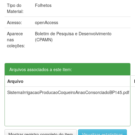
Tipo do
Folhetos
Material:
Acesso:
openAccess
Aparece
Boletim de Pesquisa e Desenvolvimento
nas
(CPAMN)
coleções:
Arquivos associados a este item:
Arquivo
SistemaIrrigacaoProducaoCoqueiroAnaoConsorciadoBP145.pdf
Mostrar registro completo do item
Visualizar estatísticas