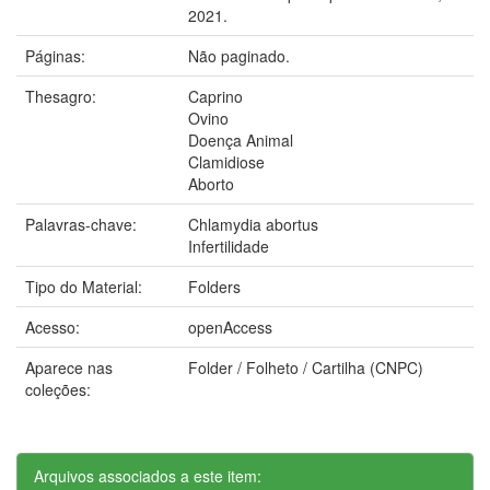
2021.
Páginas:
Não paginado.
Thesagro:
Caprino
Ovino
Doença Animal
Clamidiose
Aborto
Palavras-chave:
Chlamydia abortus
Infertilidade
Tipo do Material:
Folders
Acesso:
openAccess
Aparece nas
Folder / Folheto / Cartilha (CNPC)
coleções:
Arquivos associados a este item: