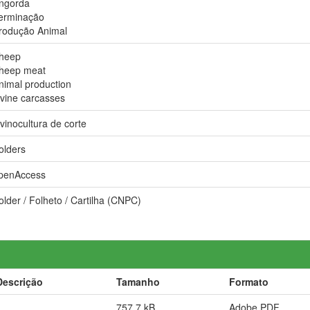
ngorda
erminação
rodução Animal
heep
heep meat
nimal production
vine carcasses
vinocultura de corte
olders
penAccess
older / Folheto / Cartilha (CNPC)
Descrição
Tamanho
Formato
757,7 kB
Adobe PDF