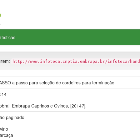
atísticas
 item:
http://www.infoteca.cnptia.embrapa.br/infoteca/hand
ASSO a passo para seleção de cordeiros para terminação.
014
obral: Embrapa Caprinos e Ovinos, [2014?].
ão paginado.
vino
arcaça