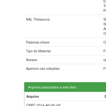
E
T
P
NAL Thesaurus:
S
S
A
O
Palavras-chave:
O
Tipo do Material:
F
Acesso:
o
Aparece nas coleções:
F
Arquivos associados a este item:
Arquivo
CNPC-2014-Art-06.pdf