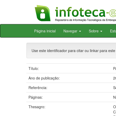
Skip
Página inicial
Navegar
Sobre
Est
navigation
Use este identificador para citar ou linkar para este
Título:
P
Ano de publicação:
2
Referência:
S
Páginas:
N
Thesagro:
O
C