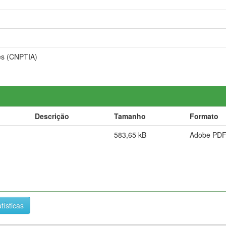
es (CNPTIA)
Descrição
Tamanho
Formato
583,65 kB
Adobe PD
tísticas