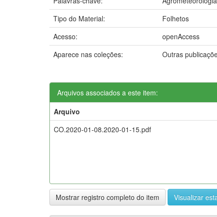
Palavras-chave:
Agrometeorologia
Tipo do Material:
Folhetos
Acesso:
openAccess
Aparece nas coleções:
Outras publicaçõ
Arquivos associados a este item:
Arquivo
CO.2020-01-08.2020-01-15.pdf
Mostrar registro completo do item
Visualizar esta