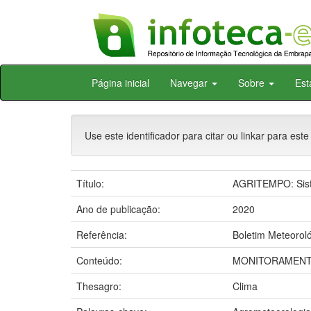
Skip
Página inicial
Navegar
Sobre
Est
navigation
Use este identificador para citar ou linkar para este
Título:
AGRITEMPO: Siste
Ano de publicação:
2020
Referência:
Boletim Meteoroló
Conteúdo:
MONITORAMENTO
Thesagro:
Clima