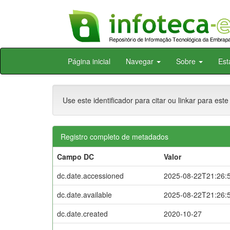
Skip
Página inicial
Navegar
Sobre
Est
navigation
Use este identificador para citar ou linkar para este
Registro completo de metadados
Campo DC
Valor
dc.date.accessioned
2025-08-22T21:26:
dc.date.available
2025-08-22T21:26:
dc.date.created
2020-10-27