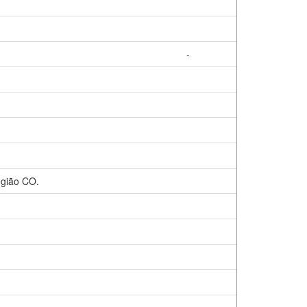
-
egião CO.