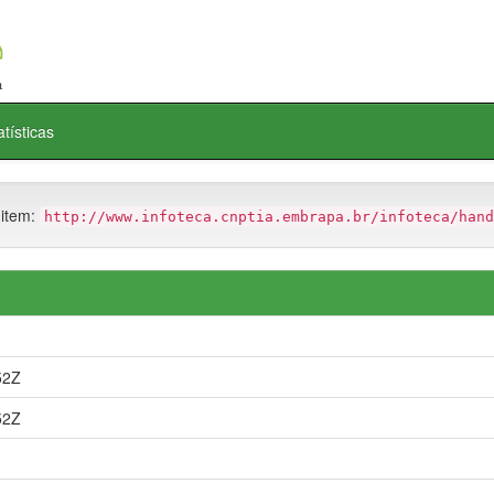
atísticas
 item:
http://www.infoteca.cnptia.embrapa.br/infoteca/hand
52Z
52Z