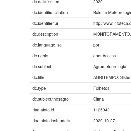
dc.date.issued
2020
dc.identifier.citation
Boletim Meteorológi
dc.identifier.uri
http://www.infoteca
dc.description
MONITORAMENTO.
dc.language.iso
por
dc.rights
openAccess
dc.subject
Agrometeorologia
dc.title
AGRITEMPO: Sistema
dc.type
Folhetos
dc.subject.thesagro
Clima
riaa.ainfo.id
1125943
riaa.ainfo.lastupdate
2020-10-27