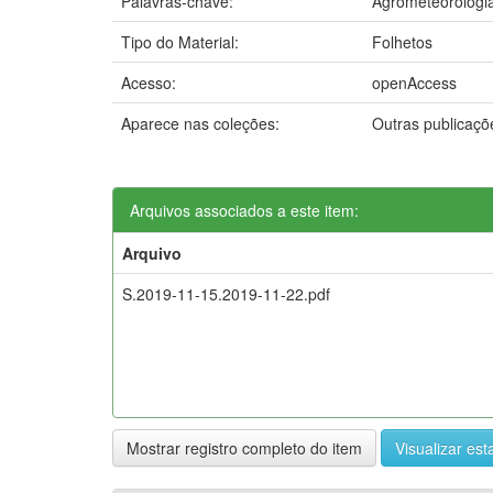
Palavras-chave:
Agrometeorologi
Tipo do Material:
Folhetos
Acesso:
openAccess
Aparece nas coleções:
Outras publicaç
Arquivos associados a este item:
Arquivo
S.2019-11-15.2019-11-22.pdf
Mostrar registro completo do item
Visualizar esta