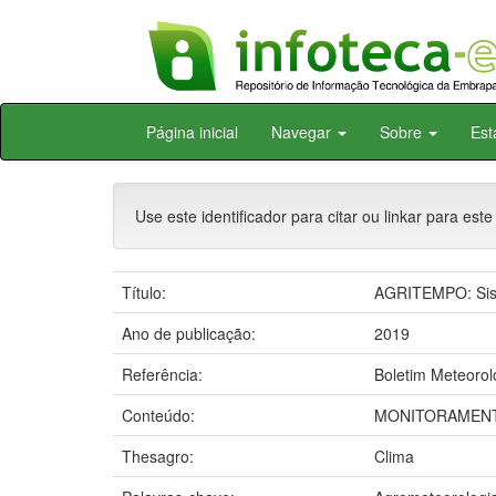
Skip
Página inicial
Navegar
Sobre
Est
navigation
Use este identificador para citar ou linkar para este
Título:
AGRITEMPO: Sist
Ano de publicação:
2019
Referência:
Boletim Meteorol
Conteúdo:
MONITORAMENT
Thesagro:
Clima