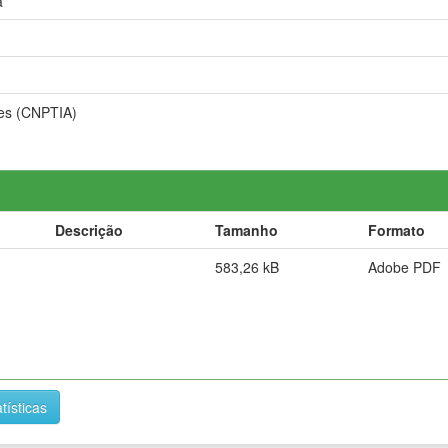
a
ões (CNPTIA)
Descrição
Tamanho
Formato
583,26 kB
Adobe PDF
tísticas