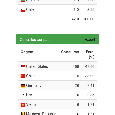
Chile
1,0
2,38
42,0
100,00
Consultas por país
Export
Origem
Consultas
Perc.
(%)
United States
168
47,86
China
119
33,90
Germany
26
7,41
N/A
10
2,85
Vietnam
6
1,71
Moldova, Republic
6
1,71