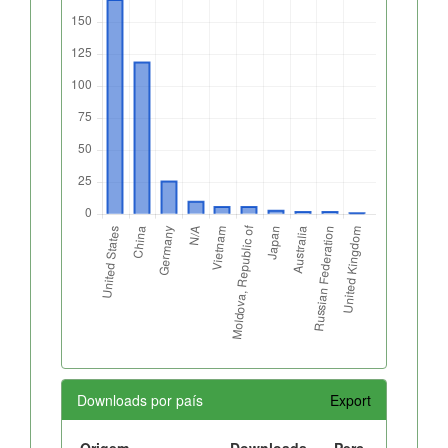
Downloads por país
Export
Origem
Downloads
Perc.