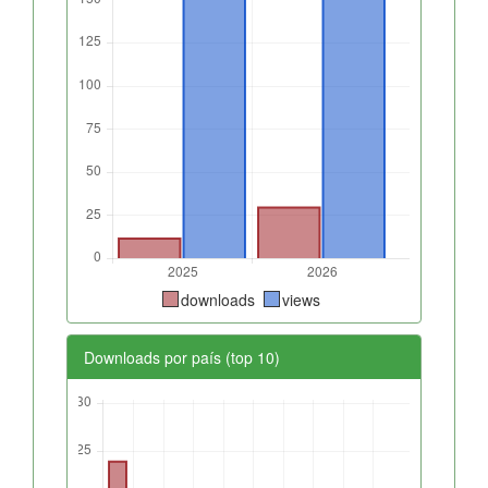
downloads
views
Downloads por país (top 10)