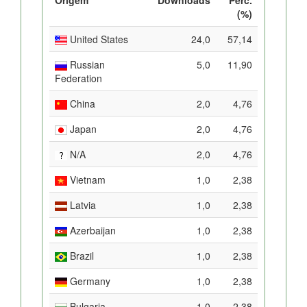
(%)
United States
24,0
57,14
Russian
5,0
11,90
Federation
China
2,0
4,76
Japan
2,0
4,76
N/A
2,0
4,76
Vietnam
1,0
2,38
Latvia
1,0
2,38
Azerbaijan
1,0
2,38
Brazil
1,0
2,38
Germany
1,0
2,38
Bulgaria
1,0
2,38