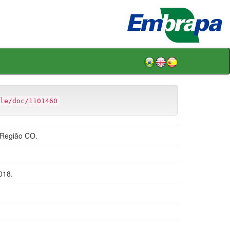
le/doc/1101460
 Região CO.
018.