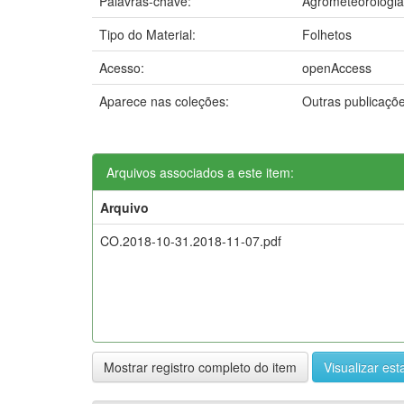
Palavras-chave:
Agrometeorologia
Tipo do Material:
Folhetos
Acesso:
openAccess
Aparece nas coleções:
Outras publicaçõ
Arquivos associados a este item:
Arquivo
CO.2018-10-31.2018-11-07.pdf
Mostrar registro completo do item
Visualizar esta