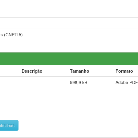
es (CNPTIA)
Descrição
Tamanho
Formato
598,9 kB
Adobe PDF
tísticas