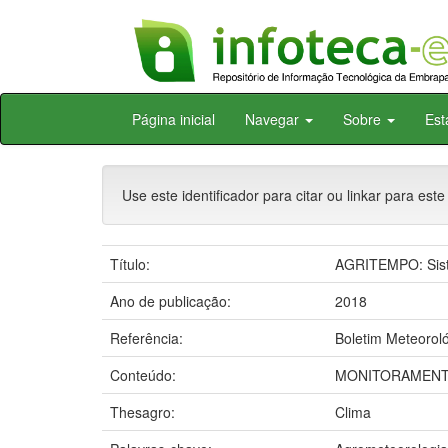
Skip
Página inicial
Navegar
Sobre
Est
navigation
Use este identificador para citar ou linkar para este
Título:
AGRITEMPO: Siste
Ano de publicação:
2018
Referência:
Boletim Meteoroló
Conteúdo:
MONITORAMENTO
Thesagro:
Clima