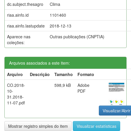
dc.subject.thesagro
Clima
riaa.ainfo.id
1101460
riaa.ainfo.lastupdate
2018-12-13
Aparece nas
Outras publicações (CNPTIA)
coleções:
Arquivos associados a este item:
Arquivo
Descrição
Tamanho
Formato
CO.2018-
598,9 kB
Adobe
10-
PDF
31.2018-
11-07.pdf
Visualizar/Abrir
Mostrar registro simples do item
Visualizar estatísticas