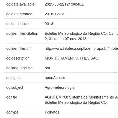
dc.date.available
2025-08-22T21:06:46Z
dc.date.created
2018-12-13
dc.date.issued
2018
dc.identifier.citation
Boletim Meteorológico da Região CO, Campi
2, 31 out. a 07 nov. 2018.
dc.identifier.uri
http://www.infoteca.cnptia.embrapa.br/info
dc.description
MONITORAMENTO. PREVISÃO.
dc.language.iso
por
dc.rights
openAccess
dc.subject
Agrometeorologia
dc.title
AGRITEMPO: Sistema de Monitoramento Ag
Boletim Meteorológico da Região CO.
dc.type
Folhetos