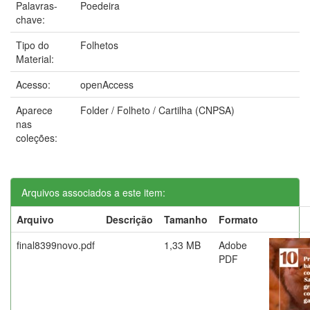
Palavras-
Poedeira
chave:
Tipo do
Folhetos
Material:
Acesso:
openAccess
Aparece
Folder / Folheto / Cartilha (CNPSA)
nas
coleções:
Arquivos associados a este item:
Arquivo
Descrição
Tamanho
Formato
final8399novo.pdf
1,33 MB
Adobe
PDF