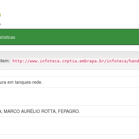
atísticas
 item:
http://www.infoteca.cnptia.embrapa.br/infoteca/hand
tura em tanques-rede.
A; MARCO AURÉLIO ROTTA, FEPAGRO.