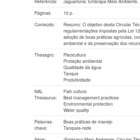
Referência:
Jaguariúna: Embrapa Meio Ambiente, 
Páginas:
10 p.
Conteúdo:
Resumo: O objetivo desta Circular Té
regulamentações impostas pela Lei 12
adoção de boas práticas agrícolas, c
ambiental e da preservação dos recurs
Thesagro:
Piscicultura
Proteção ambiental
Qualidade da água
Tanque
Produtividade
NAL
Fish culture
Thesaurus:
Best management practices
Environmental protection
Water quality
Palavras-
Boas práticas de manejo
chave:
Tanques-rede
Série:
(Embrapa Meio Ambiente. Circular Téc