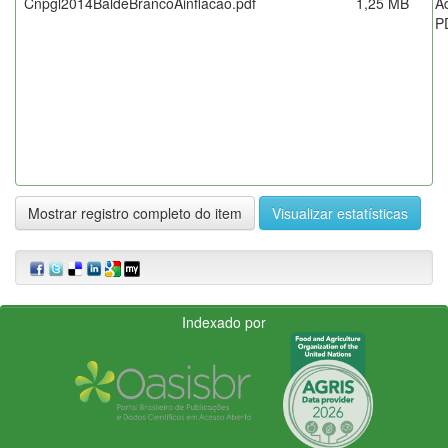
Cnpgl2014BaldeBrancoAinflacao.pdf
1,25 MB
A
P
Mostrar registro completo do item
Visualizar estatísticas
Indexado por