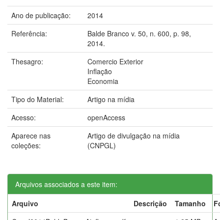
Ano de publicação:
2014
Referência:
Balde Branco v. 50, n. 600, p. 98,
2014.
Thesagro:
Comercio Exterior
Inflação
Economia
Tipo do Material:
Artigo na mídia
Acesso:
openAccess
Aparece nas
Artigo de divulgação na mídia
coleções:
(CNPGL)
Arquivos associados a este item:
Arquivo
Descrição
Tamanho
F