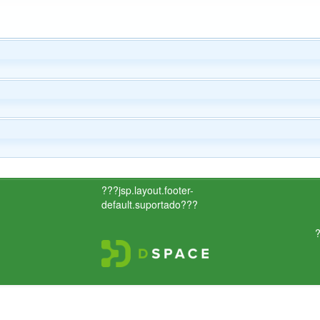
???jsp.layout.footer-
default.suportado???
?