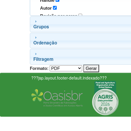
Handle
Autor
Revisão por pares
Grupos
Ordenação
Filtragem
Formato:
???jsp.layout.footer-default.indexado???