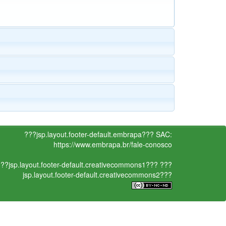
???jsp.layout.footer-default.embrapa???
SAC:
https://www.embrapa.br/fale-conosco
??jsp.layout.footer-default.creativecommons1???
???
jsp.layout.footer-default.creativecommons2???