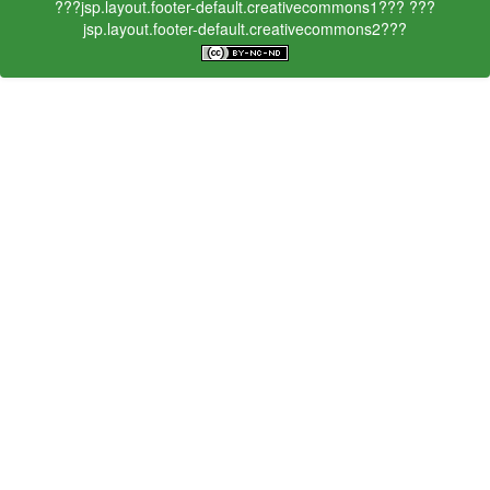
???jsp.layout.footer-default.creativecommons1???
???
jsp.layout.footer-default.creativecommons2???